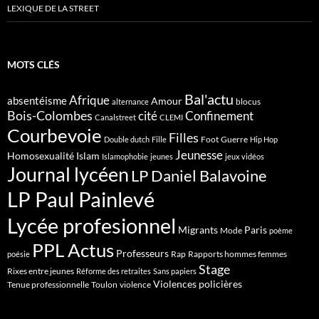
LEXIQUE DE LA STREET
MOTS CLÉS
Bal'actu
Afrique
absentéisme
Amour
blocus
alternance
Bois-Colombes
cité
Confinement
Canalstreet
CLEMI
Courbevoie
Filles
Foot
Guerre
Double dutch
Fille
Hip Hop
Jeunesse
Homosexualité
Islam
Islamophobie
jeunes
jeux vidéos
Journal lycéen
LP Daniel Balavoine
LP Paul Painlevé
Lycée profesionnel
Migrants
Paris
Mode
poème
PPL Actus
Professeurs
Rap
Rapports hommes femmes
poésie
Stage
Rixes entre jeunes
Réforme des retraites
Sans papiers
Violences policières
Tenue professionnelle
Toulon
violence