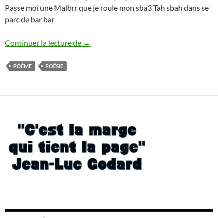
Passe moi une Malbrr que je roule mon sba3 Tah sbah dans se
parc de bar bar
La vie rabat
Continuer la lecture de
→
POÈME
POÉSIE