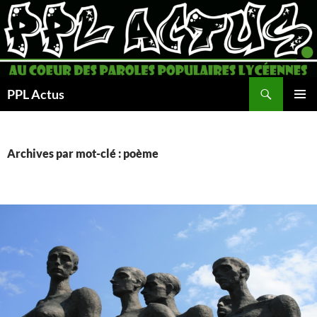
Aller
au
contenu
Recherche
PPL Actus
MENU
PRINCI
Archives par mot-clé : poème