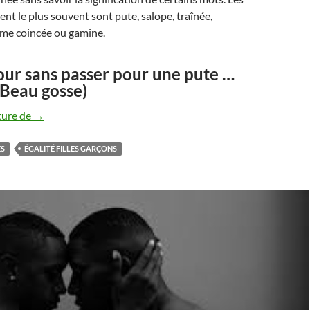
ent le plus souvent sont pute, salope, traînée,
ême coincée ou gamine.
our sans passer pour une pute …
(Beau gosse)
Ni pute, ni crasseuse, ni bouffonne : On veut le droit au resp
ture de
→
ES
ÉGALITÉ FILLES GARÇONS