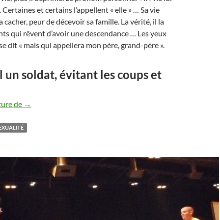
Certaines et certains l’appellent « elle » … Sa vie
a cacher, peur de décevoir sa famille. La vérité, il la
nts qui rêvent d’avoir une descendance … Les yeux
l se dit « mais qui appellera mon père, grand-père ».
el un soldat, évitant les coups et
Il est gay…
ture de
→
XUALITÉ