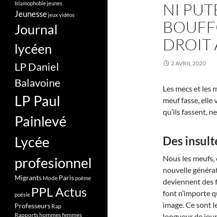
NI PUT
Islamophobie
jeunes
Jeunesse
jeux vidéos
BOUFFO
Journal
DROIT 
lycéen
2 AVRIL 2020
LP Daniel
Balavoine
Les mecs et les 
LP Paul
meuf fasse, elle 
qu’ils fassent, 
Painlevé
Lycée
Des insult
Nous les meufs, 
profesionnel
nouvelle généra
Migrants
Paris
Mode
poème
deviennent des fi
PPL Actus
font n’importe q
poésie
image. Ce sont l
Professeurs
Rap
Rapports hommes femmes
longueur de jour