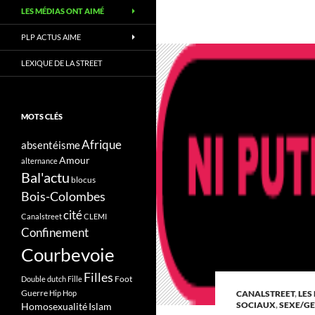
LES MÉDIAS ONT AIMÉ
PLP ACTUS AIME
LEXIQUE DE LA STREET
MOTS CLÉS
Afrique
absentéisme
Amour
alternance
Bal'actu
blocus
Bois-Colombes
cité
Canalstreet
CLEMI
Confinement
Courbevoie
Filles
Foot
Double dutch
Fille
Guerre
Hip Hop
CANALSTREET
,
LES
SOCIAUX
,
SEXE/G
Homosexualité
Islam