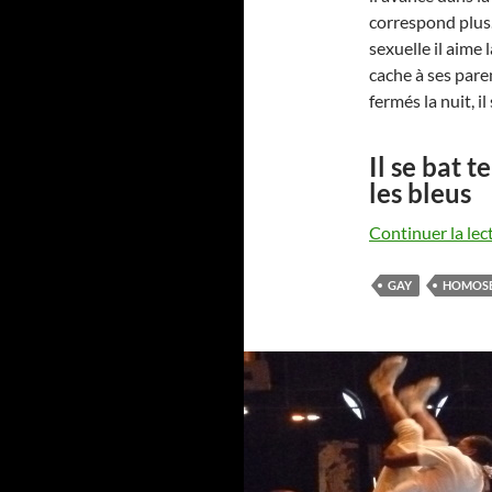
correspond plus. 
sexuelle il aime l
cache à ses pare
fermés la nuit, i
Il se bat t
les bleus
Continuer la lec
GAY
HOMOSE