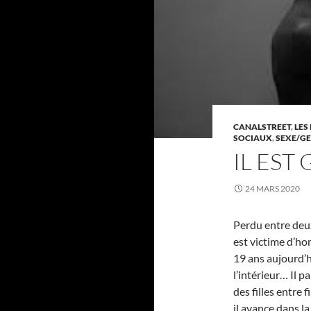
CANALSTREET
,
LES
SOCIAUX
,
SEXE/G
IL EST
24 MARS 2020
Perdu entre deux
est victime d’h
19 ans aujourd’h
l’intérieur… Il 
des filles entre f
il avance dans la