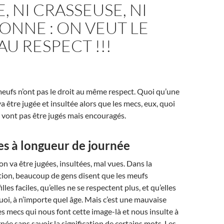
E, NI CRASSEUSE, NI
NNE : ON VEUT LE
AU RESPECT !!!
meufs n’ont pas le droit au même respect. Quoi qu’une
va être jugée et insultée alors que les mecs, eux, quoi
ne vont pas être jugés mais encouragés.
es à longueur de journée
on va être jugées, insultées, mal vues. Dans la
tion, beaucoup de gens disent que les meufs
lles faciles, qu’elles ne se respectent plus, et qu’elles
uoi, à n’importe quel âge. Mais c’est une mauvaise
es mecs qui nous font cette image-là et nous insulte à
née sans savoir la signification de certains mots. Les