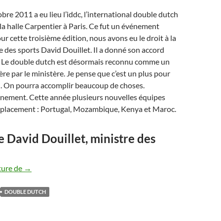
bre 2011 a eu lieu l’iddc, l’international double dutch
a halle Carpentier à Paris. Ce fut un événement
ur cette troisième édition, nous avons eu le droit à la
re des sports David Douillet. Il a donné son accord
. Le double dutch est désormais reconnu comme un
ère par le ministère. Je pense que c’est un plus pour
n. On pourra accomplir beaucoup de choses.
énement. Cette année plusieurs nouvelles équipes
déplacement : Portugal, Mozambique, Kenya et Maroc.
de David Douillet, ministre des
Championnat international à Paris : un événement excepti
ture de
→
DOUBLE DUTCH