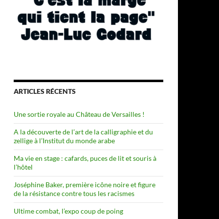
ARTICLES RÉCENTS
Une sortie royale au Château de Versailles !
A la découverte de l’art de la calligraphie et du
zellige à l’Institut du monde arabe
Ma vie en stage : cafards, puces de lit et souris à
l’hôtel
Joséphine Baker, première icône noire et figure
de la résistance contre tous les racismes
Ultime combat, l’expo coup de poing