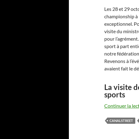
Les 28 et 29 octo
championship à l
exceptionnel. Po
visite du minist
pour l’agrément
sport à part enti
notre fédératio
Revenons à l’év
avaient fait le 
La visite 
sports
Continuer la lec
CANALSTREET