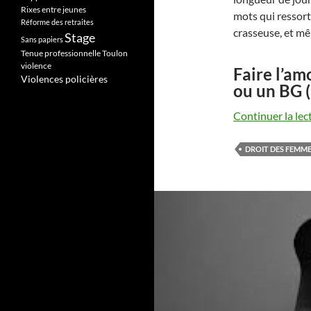
Rixes entre jeunes
mots qui ressort
Réforme des retraites
crasseuse, et m
Stage
Sans papiers
Tenue professionnelle
Toulon
violence
Faire l’am
Violences policières
ou un BG 
Continuer la lec
DROIT DES FEMM