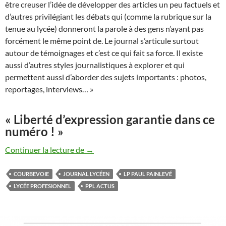
être creuser l’idée de développer des articles un peu factuels et
d’autres privilégiant les débats qui (comme la rubrique sur la
tenue au lycée) donneront la parole à des gens n’ayant pas
forcément le même point de. Le journal s’articule surtout
autour de témoignages et c’est ce qui fait sa force. Il existe
aussi d’autres styles journalistiques à explorer et qui
permettent aussi d’aborder des sujets importants : photos,
reportages, interviews… »
« Liberté d’expression garantie dans ce
numéro ! »
Concours Médiatiks 2019 du Clemi : prem
Continuer la lecture de
→
COURBEVOIE
JOURNAL LYCÉEN
LP PAUL PAINLEVÉ
LYCÉE PROFESIONNEL
PPL ACTUS