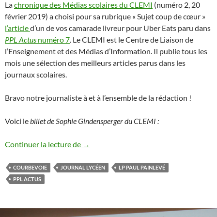
La
chronique des Médias scolaires du CLEMI
(numéro 2, 20
février 2019) a choisi pour sa rubrique « Sujet coup de cœur »
l’article
d’un de vos camarade livreur pour Uber Eats paru dans
PPL Actus
numéro 7
. Le CLEMI est le Centre de Liaison de
l’Enseignement et des Médias d’Information. Il publie tous les
mois une sélection des meilleurs articles parus dans les
journaux scolaires.
Bravo notre journaliste à et à l’ensemble de la rédaction !
Voici le
billet de Sophie Gindensperger du CLEMI :
Coup de cœur du Clemi pour Un article 
Continuer la lecture de
→
COURBEVOIE
JOURNAL LYCÉEN
LP PAUL PAINLEVÉ
PPL ACTUS