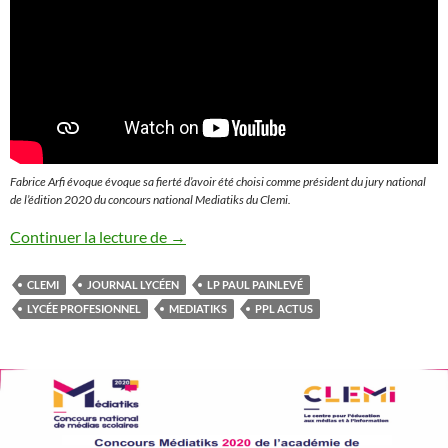
Fabrice Arfi évoque évoque sa fierté d’avoir été choisi comme président du jury national
de l’édition 2020 du concours national Mediatiks du Clemi.
Concours Mediatiks national 2020 : Pri
Continuer la lecture de
→
CLEMI
JOURNAL LYCÉEN
LP PAUL PAINLEVÉ
LYCÉE PROFESIONNEL
MEDIATIKS
PPL ACTUS