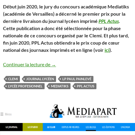
Début juin 2020, le jury du concours académique Mediatiks
(académie de Versailles) a décerné le premier prix pour la
dernière livraison du journal lycéen imprimé
PPL Actus
.
Cette publication a donc été sélectionnée pour la phase
nationale de ce concours organisé par le Clemi. Et plus tard,
fin juin 2020, PPL Actus obtiendra le prix coup de cœur
national des journaux imprimés et en ligne (voir
ici
).
PPL ACTUS MEILLEUR JOURNAL LYC
Continuer la lecture de
→
CLEMI
JOURNAL LYCÉEN
LP PAUL PAINLEVÉ
LYCÉE PROFESIONNEL
MEDIATIKS
PPL ACTUS