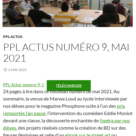
PPL ACTUS
PPL ACTUS NUMÉRO 9, MAI
2021
2 MAI 2021
PPL-Actus-numero-9-1
TÉLÉCHARGER
24 pages à lire dans ce nouveau numéro de mai 2021. Au
sommaire, la venue de Marwa Loud au lycée interviewée par
nos élèves pour le magazine Phosphore suite à l’un des
prix
remportés l’an passé
, l’intervention du comédien Eddie Moniot
devant une classe, la découverte enchantée de
l’opéra par nos
élèves
, des projets réalisés comme la création de BD sur des
figures féminines et celle d’un
ebook sur le street art
ou