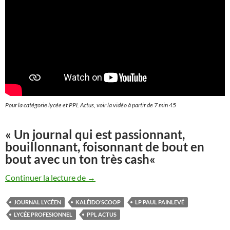
Pour la catégorie lycée et
PPL Actus
, voir la vidéo à partir de 7 min 45
«
Un journal qui est passionnant,
bouillonnant, foisonnant de bout en
bout avec un ton très cash
«
Concours national de la presse jeune Kal
Continuer la lecture de
→
JOURNAL LYCÉEN
KALÉIDO’SCOOP
LP PAUL PAINLEVÉ
LYCÉE PROFESIONNEL
PPL ACTUS