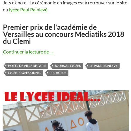
Jets d’encre ! La cérémonie en images est à retrouver sur le site
du
lycée Paul Painlevé
.
Premier prix de l’académie de
Versailles au concours Mediatiks 2018
du Clemi
2018, une année de succès pour PPL Act
Continuer la lecture de
→
HÔTEL DE VILLE DE PARIS
JOURNAL LYCÉEN
LP PAUL PAINLEVÉ
LYCÉE PROFESIONNEL
PPL ACTUS