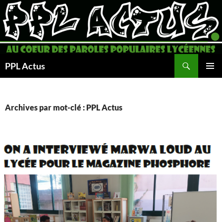
Aller
au
contenu
Recherche
PPL Actus
MENU
PRINCI
Archives par mot-clé : PPL Actus