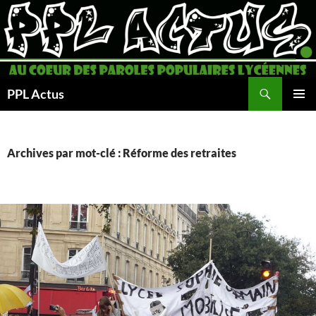
Aller
au
contenu
Recherche
PPL Actus
MENU
PRINCI
Archives par mot-clé : Réforme des retraites