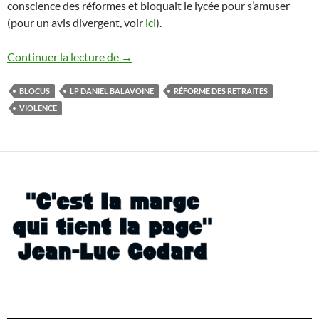
conscience des réformes et bloquait le lycée pour s’amuser
(pour un avis divergent, voir
ici
).
Une jeunesse apolitique ?
Continuer la lecture de
→
BLOCUS
LP DANIEL BALAVOINE
RÉFORME DES RETRAITES
VIOLENCE