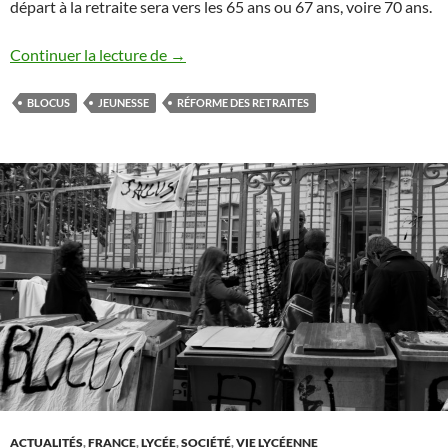
départ à la retraite sera vers les 65 ans ou 67 ans, voire 70 ans.
Une réforme des retraites injustes
Continuer la lecture de
→
BLOCUS
JEUNESSE
RÉFORME DES RETRAITES
ACTUALITÉS
,
FRANCE
,
LYCÉE
,
SOCIÉTÉ
,
VIE LYCÉENNE