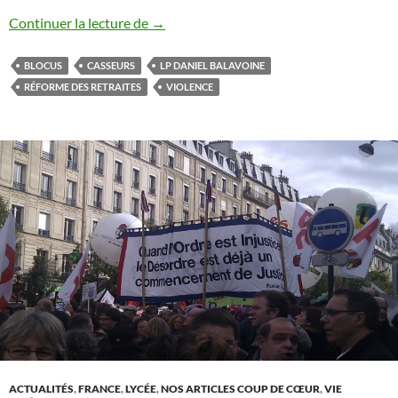
Blocus de Balavoine, c’était chaud !
Continuer la lecture de
→
BLOCUS
CASSEURS
LP DANIEL BALAVOINE
RÉFORME DES RETRAITES
VIOLENCE
ACTUALITÉS
,
FRANCE
,
LYCÉE
,
NOS ARTICLES COUP DE CŒUR
,
VIE