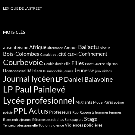
LEXIQUE DE LA STREET
MOTS CLÉS
Bal'actu
Afrique
absentéisme
Amour
blocus
alternance
Bois-Colombes
cité
Confinement
Canalstreet
CLEMI
Courbevoie
Filles
Foot
Guerre
Double dutch
Fille
Hip Hop
Jeunesse
Homosexualité
Islam
Islamophobie
jeunes
jeux vidéos
Journal lycéen
LP Daniel Balavoine
LP Paul Painlevé
Lycée profesionnel
Migrants
Paris
Mode
poème
PPL Actus
Professeurs
Rap
Rapports hommes femmes
poésie
Stage
Rixes entre jeunes
Réforme des retraites
Sans papiers
Violences policières
Tenue professionnelle
Toulon
violence