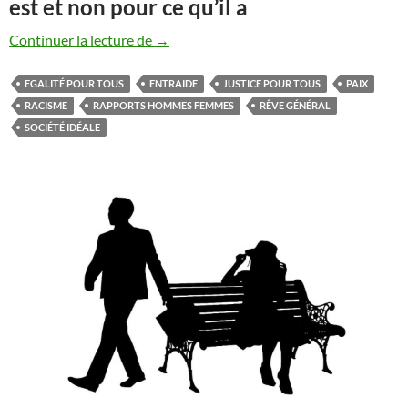
est et non pour ce qu’il a
Notre société idéale, ce serait…
Continuer la lecture de
→
EGALITÉ POUR TOUS
ENTRAIDE
JUSTICE POUR TOUS
PAIX
RACISME
RAPPORTS HOMMES FEMMES
RÊVE GÉNÉRAL
SOCIÉTÉ IDÉALE