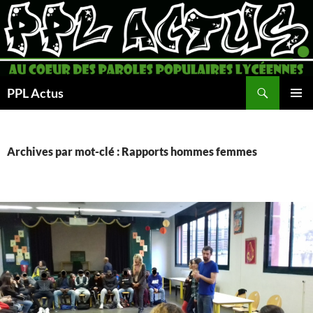
Aller
au
contenu
Recherche
PPL Actus
MENU
PRINCI
Archives par mot-clé : Rapports hommes femmes