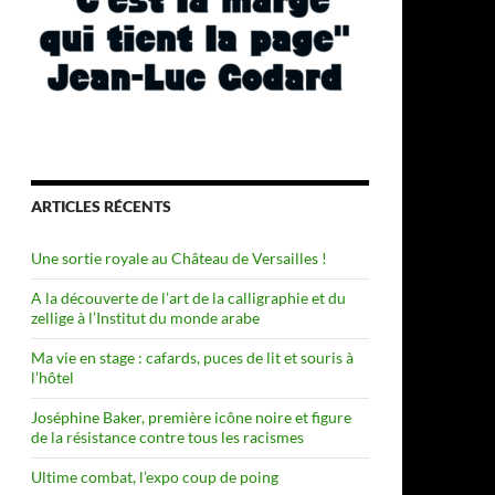
ARTICLES RÉCENTS
Une sortie royale au Château de Versailles !
A la découverte de l’art de la calligraphie et du
zellige à l’Institut du monde arabe
Ma vie en stage : cafards, puces de lit et souris à
l’hôtel
Joséphine Baker, première icône noire et figure
de la résistance contre tous les racismes
Ultime combat, l’expo coup de poing