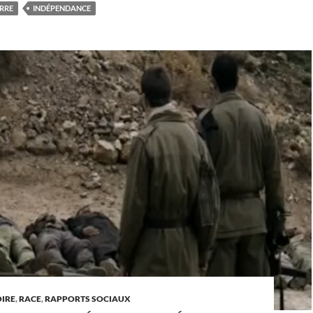
RRE
INDÉPENDANCE
OIRE
,
RACE
,
RAPPORTS SOCIAUX