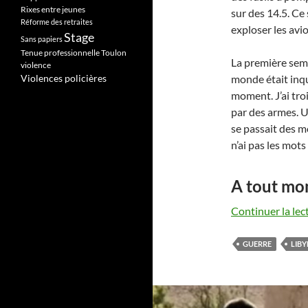
Rixes entre jeunes
sur des 14.5. Ce 
Réforme des retraites
exploser les avi
Stage
Sans papiers
Tenue professionnelle
Toulon
La première sema
violence
Violences policières
monde était inqu
moment. J’ai tro
par des armes. Un
se passait des m
n’ai pas les mots
A tout mo
Continuer la lec
GUERRE
LIBY