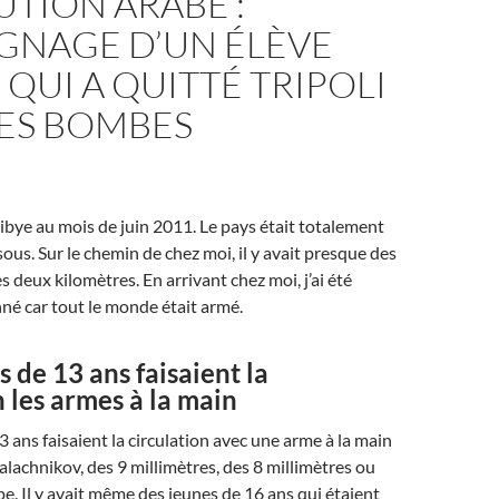
TION ARABE :
GNAGE D’UN ÉLÈVE
 QUI A QUITTÉ TRIPOLI
LES BOMBES
 Libye au mois de juin 2011. Le pays était totalement
ous. Sur le chemin de chez moi, il y avait presque des
s deux kilomètres. En arrivant chez moi, j’ai été
né car tout le monde était armé.
 de 13 ans faisaient la
n les armes à la main
 ans faisaient la circulation avec une arme à la main
kalachnikov, des 9 millimètres, des 8 millimètres ou
pe. Il y avait même des jeunes de 16 ans qui étaient