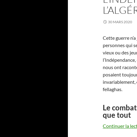
L’ALGÉ
30 MARS 2020
Cette guerre n’a 
personnes qui s
vieux ou des jeu
l’Indépendance, c
nous ont raconté
posaient toujours
invariablement, 
fellaghas.
Le combat 
que tout
Continuer la lec