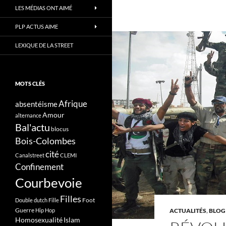
LES MÉDIAS ONT AIMÉ
PLP ACTUS AIME
LEXIQUE DE LA STREET
MOTS CLÉS
Afrique
absentéisme
Amour
alternance
Bal'actu
blocus
Bois-Colombes
cité
Canalstreet
CLEMI
Confinement
Courbevoie
Filles
Foot
Double dutch
Fille
Guerre
Hip Hop
ACTUALITÉS
,
BLOG
Homosexualité
Islam