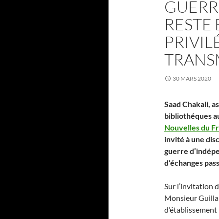
GUERRE
RESTE 
PRIVIL
TRANSM
30 MARS 2020
Saad Chakali, a
bibliothéques au
Nouvelles du F
invité à une dis
guerre d’indépe
d’échanges pas
Sur l’invitation 
Monsieur Guilla
d’établissement 