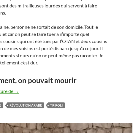
sont des mitrailleuses lourdes qui servent à faire
ons.
ine, personne ne sortait de son domicile. Tout le
iet car on peut se faire tuer à n’importe quel
is cousins qui ont été tués par l’OTAN et deux cousins
 de mes voisins est porté disparu jusqu’à ce jour. Il
oments si durs qu’on ne peut même pas raconter. Je
 tellement c’est dur.
ment, on pouvait mourir
Révolution arabe : témoignage d’un élève libyen qui a quitt
ture de
→
E
RÉVOLUTION ARABE
TRIPOLI