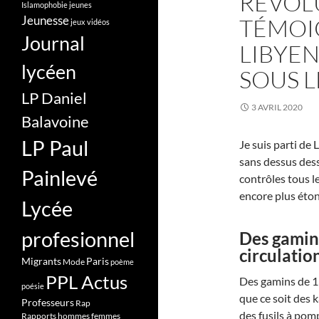
RÉVOLU
Islamophobie
jeunes
Jeunesse
TÉMOI
jeux vidéos
Journal
LIBYEN
lycéen
SOUS 
LP Daniel
3 AVRIL 2020
Balavoine
LP Paul
Je suis parti de
sans dessus dess
Painlevé
contrôles tous le
encore plus éton
Lycée
profesionnel
Des gamins
circulatio
Migrants
Paris
Mode
poème
PPL Actus
Des gamins de 13
poésie
que ce soit des 
Professeurs
Rap
des fusils à pom
Rapports hommes femmes