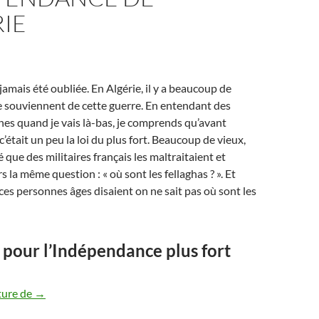
RIE
jamais été oubliée. En Algérie, il y a beaucoup de
e souviennent de cette guerre. En entendant des
nes quand je vais là-bas, je comprends qu’avant
’était un peu la loi du plus fort. Beaucoup de vieux,
 que des militaires français les maltraitaient et
 la même question : « où sont les fellaghas ? ». Et
ces personnes âges disaient on ne sait pas où sont les
pour l’Indépendance plus fort
50 ans après, ne pas oublier la guerre pour l’Indépendance d
ture de
→