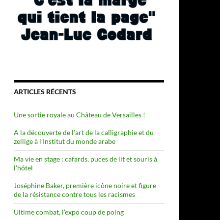
ARTICLES RÉCENTS
Une sortie royale au Château de Versailles !
A la découverte de l’art de la calligraphie et du
zellige à l’Institut du monde arabe
Ma vie en stage : cafards, puces de lit et souris à
l’hôtel
Joséphine Baker, première icône noire et figure
de la résistance contre tous les racismes
Ultime combat, l’expo coup de poing