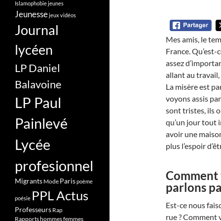
Islamophobie
jeunes
Jeunesse
jeux vidéos
Journal
Mes amis, le tem
lycéen
France. Qu’est-c
assez d’importan
LP Daniel
allant au travail
Balavoine
La misère est pa
voyons assis par
LP Paul
sont tristes, ils 
Painlevé
qu’un jour tout i
avoir une maison,
Lycée
plus l’espoir d’ê
profesionnel
Comment ve
Migrants
Paris
Mode
poème
parlons pa
PPL Actus
poésie
Est-ce nous fais
Professeurs
Rap
rue ? Comment ve
Rapports hommes femmes