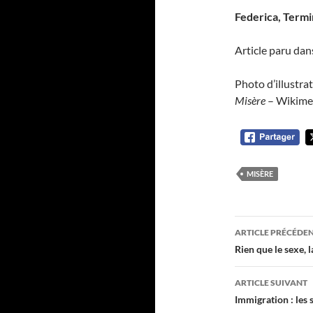
Federica, Termi
Article paru da
Photo d’illustra
Misère
– Wikime
MISÈRE
Navigati
ARTICLE PRÉCÉDE
des
Rien que le sexe, 
articles
ARTICLE SUIVANT
Immigration : les 