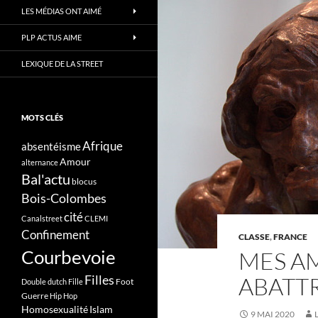
LES MÉDIAS ONT AIMÉ
PLP ACTUS AIME
LEXIQUE DE LA STREET
MOTS CLÉS
Afrique
absentéisme
Amour
alternance
Bal'actu
blocus
Bois-Colombes
cité
Canalstreet
CLEMI
Confinement
CLASSE
,
FRANCE
Courbevoie
MES A
ABATTR
Filles
Foot
Double dutch
Fille
Guerre
Hip Hop
Homosexualité
Islam
9 MAI 2020