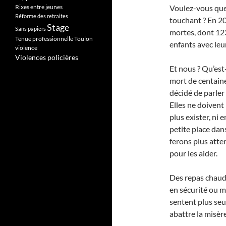
Rixes entre jeunes
Voulez-vous que 
Réforme des retraites
touchant ? En 20
Stage
Sans papiers
mortes, dont 123 
Tenue professionnelle
Toulon
enfants avec leur
violence
Violences policières
Et nous ? Qu’est-
mort de centaine
décidé de parler
Elles ne doivent
plus exister, ni 
petite place dan
ferons plus att
pour les aider.
Des repas chauds
en sécurité ou m
sentent plus seu
abattre la misère