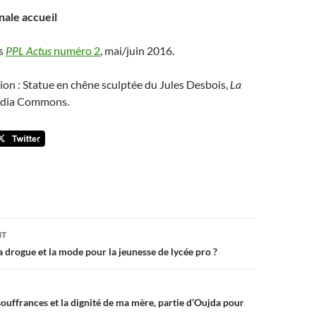
nale accueil
ns
PPL Actus
numéro 2
, mai/juin 2016.
tion : Statue en chêne sculptée du Jules Desbois,
La
dia Commons.
on
NT
la drogue et la mode pour la jeunesse de lycée pro ?
souffrances et la dignité de ma mère, partie d’Oujda pour