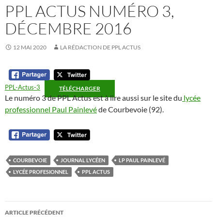
PPL ACTUS NUMÉRO 3,
DÉCEMBRE 2016
12 MAI 2020
LA RÉDACTION DE PPL ACTUS
PPL-Actus-3
TÉLÉCHARGER
Le numéro 3 de PPL Actus est à lire aussi sur le site du
lycée
professionnel Paul Painlevé
de Courbevoie (92).
COURBEVOIE
JOURNAL LYCÉEN
LP PAUL PAINLEVÉ
LYCÉE PROFESIONNEL
PPL ACTUS
Navigation
ARTICLE PRÉCÉDENT