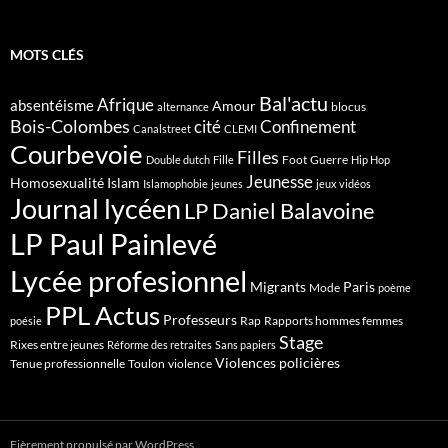
MOTS CLÉS
Bal'actu
Afrique
absentéisme
Amour
blocus
alternance
Bois-Colombes
cité
Confinement
Canalstreet
CLEMI
Courbevoie
Filles
Foot
Guerre
Double dutch
Fille
Hip Hop
Jeunesse
Homosexualité
Islam
Islamophobie
jeunes
jeux vidéos
Journal lycéen
LP Daniel Balavoine
LP Paul Painlevé
Lycée profesionnel
Migrants
Paris
Mode
poème
PPL Actus
Professeurs
Rap
Rapports hommes femmes
poésie
Stage
Rixes entre jeunes
Réforme des retraites
Sans papiers
Violences policières
Tenue professionnelle
Toulon
violence
Fièrement propulsé par WordPress