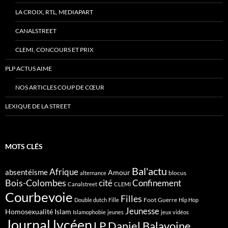
LA CROIX, RTL, MEDIAPART
CANALSTREET
CLEMI, CONCOURS ET PRIX
PLP ACTUS AIME
NOS ARTICLES COUP DE CŒUR
LEXIQUE DE LA STREET
MOTS CLÉS
Bal'actu
Afrique
absentéisme
Amour
blocus
alternance
Bois-Colombes
cité
Confinement
Canalstreet
CLEMI
Courbevoie
Filles
Foot
Guerre
Double dutch
Fille
Hip Hop
Jeunesse
Homosexualité
Islam
Islamophobie
jeunes
jeux vidéos
Journal lycéen
LP Daniel Balavoine