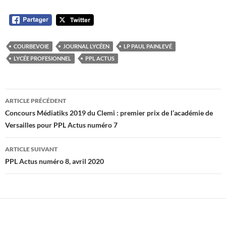
COURBEVOIE
JOURNAL LYCÉEN
LP PAUL PAINLEVÉ
LYCÉE PROFESIONNEL
PPL ACTUS
Navigation
ARTICLE PRÉCÉDENT
des
Concours Médiatiks 2019 du Clemi : premier prix de l’académie de
Versailles pour PPL Actus numéro 7
articles
ARTICLE SUIVANT
PPL Actus numéro 8, avril 2020