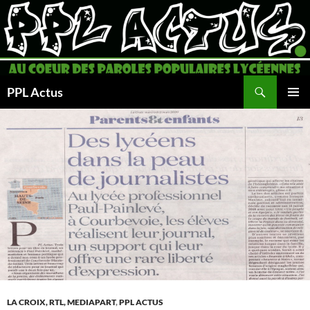
Aller
au
contenu
Recherche
PPL Actus
MENU
PRINCI
LA CROIX, RTL, MEDIAPART
,
PPL ACTUS