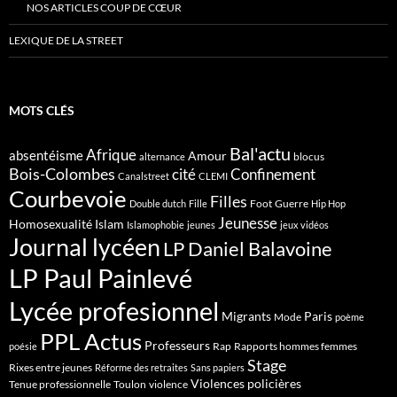
NOS ARTICLES COUP DE CŒUR
LEXIQUE DE LA STREET
MOTS CLÉS
Bal'actu
Afrique
absentéisme
Amour
blocus
alternance
Bois-Colombes
cité
Confinement
Canalstreet
CLEMI
Courbevoie
Filles
Foot
Guerre
Double dutch
Fille
Hip Hop
Jeunesse
Homosexualité
Islam
Islamophobie
jeunes
jeux vidéos
Journal lycéen
LP Daniel Balavoine
LP Paul Painlevé
Lycée profesionnel
Migrants
Paris
Mode
poème
PPL Actus
Professeurs
Rap
Rapports hommes femmes
poésie
Stage
Rixes entre jeunes
Réforme des retraites
Sans papiers
Violences policières
Tenue professionnelle
Toulon
violence