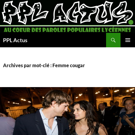
Aller
au
contenu
Recherche
PPL Actus
MENU
PRINCI
Archives par mot-clé : Femme cougar