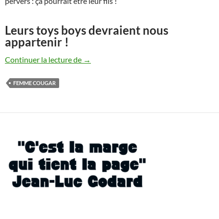
pervers : ça pourrait être leur fils !
Leurs toys boys devraient nous
appartenir !
Pruneau, banane desséchée, ces mots so
Continuer la lecture de
→
FEMME COUGAR