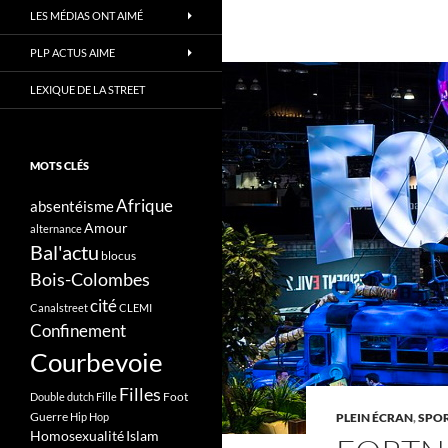
LES MÉDIAS ONT AIMÉ
PLP ACTUS AIME
LEXIQUE DE LA STREET
MOTS CLÉS
Afrique
absentéisme
Amour
alternance
Bal'actu
blocus
Bois-Colombes
cité
Canalstreet
CLEMI
Confinement
Courbevoie
Filles
Foot
Double dutch
Fille
Guerre
Hip Hop
PLEIN ÉCRAN
,
SPOR
Homosexualité
Islam