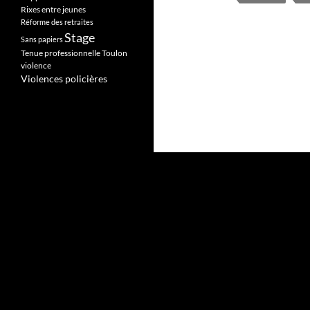
Rixes entre jeunes
Réforme des retraites
Stage
Sans papiers
Tenue professionnelle
Toulon
violence
Violences policières