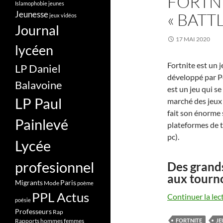
FORTNI
Islamophobie
jeunes
Jeunesse
« BATT
jeux vidéos
Journal
17 MAI 2020
lycéen
Fortnite est un 
LP Daniel
développé par P
Balavoine
est un jeu qui s
LP Paul
marché des jeux 
fait son énorme s
Painlevé
plateformes de t
pc).
Lycée
profesionnel
Des grands
aux tourno
Migrants
Paris
Mode
poème
PPL Actus
Continuer la lec
poésie
Professeurs
Rap
Rapports hommes femmes
FORTNITE
JE