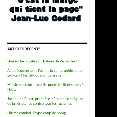
ARTICLES RÉCENTS
Une sortie royale au Château de Versailles !
A la découverte de l’art de la calligraphie et du
zellige à l’Institut du monde arabe
Ma vie en stage : cafards, puces de lit et souris à
l’hôtel
Joséphine Baker, première icône noire et figure
de la résistance contre tous les racismes
Ultime combat, l’expo coup de poing