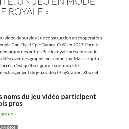
TE, UN JEU EN MODE
LE ROYALE »
jeu vidéo de survie et de construction en coopération
eople Can Fly et Epic Games. Créé en 2017, Fornite
e démarque des autres Battle royale présents sur le
vidéo avec des graphismes enfantins. Mais ce qui a
uccès, c’est qu’il est gratuit sur toutes les
éléchargement de jeux vidéo (PlayStation, Xbox et
 noms du jeu vidéo participent
is pros
Fortnite, un jeu en mode « battle royale »
ture de
→
UX VIDÉOS