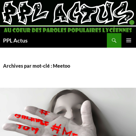
Aller
au
contenu
Recherche
PPL Actus
MENU
PRINCI
Archives par mot-clé : Meetoo