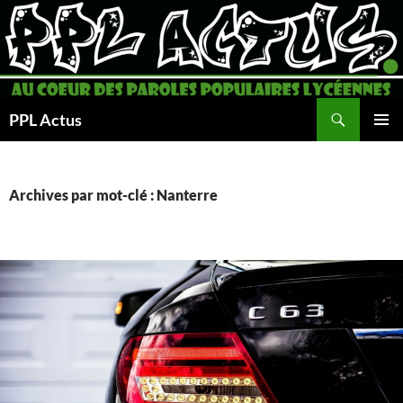
Aller
au
contenu
Recherche
PPL Actus
MENU
PRINCI
Archives par mot-clé : Nanterre