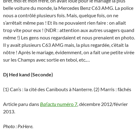
Bref, moi et mon frère, on avait loué pour le mariage la plus
belle voiture du monde, la Mercedes Benz C63 AMG. La police
nous a contrôlé plusieurs fois. Mais, quelque fois, on ne
s’arrêtait même pas ! Et ils ne pouvaient rien faire : on allait
trop vite pour eux ! (NDR : attention aux autres usagers quand
même !) Les gens nous regardaient et nous prenaient en photo.
Il y avait plusieurs C63 AMG mais, la plus regardée, c’était la
nôtre ! Après le mariage, évidemment, on a fait une petite virée
sur les Champs avec sortie en teboi, etc.…
Dj Hed kand (Seconde)
(1) Can’s : la cité des Canibouts à Nanterre. (2) Marris : fâchés
Article paru dans
Bal’actu
numéro 7
, décembre 2012/février
2013.
Photo : PxHere.