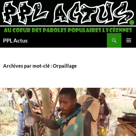
Aller
au
contenu
Recherche
PPL Actus
MENU
PRINCI
Archives par mot-clé : Orpaillage