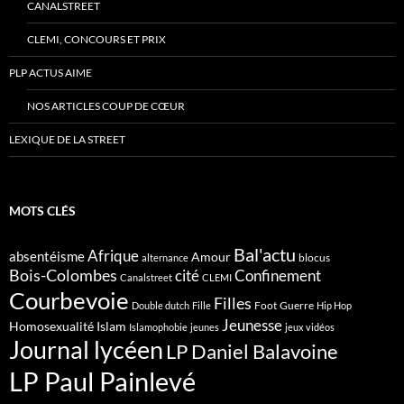
CANALSTREET
CLEMI, CONCOURS ET PRIX
PLP ACTUS AIME
NOS ARTICLES COUP DE CŒUR
LEXIQUE DE LA STREET
MOTS CLÉS
Bal'actu
Afrique
absentéisme
Amour
blocus
alternance
Bois-Colombes
cité
Confinement
Canalstreet
CLEMI
Courbevoie
Filles
Foot
Guerre
Double dutch
Fille
Hip Hop
Jeunesse
Homosexualité
Islam
Islamophobie
jeunes
jeux vidéos
Journal lycéen
LP Daniel Balavoine
LP Paul Painlevé