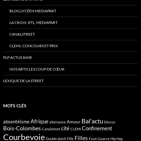
BLOG LYCÉEN MEDIAPART
LA CROIX, RTL, MEDIAPART
CANALSTREET
CLEMI, CONCOURS ET PRIX
PLP ACTUS AIME
NOS ARTICLES COUP DE CŒUR
LEXIQUE DE LA STREET
MOTS CLÉS
Bal'actu
Afrique
absentéisme
Amour
blocus
alternance
Bois-Colombes
cité
Confinement
Canalstreet
CLEMI
Courbevoie
Filles
Foot
Guerre
Double dutch
Fille
Hip Hop