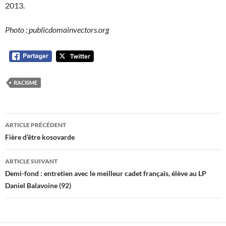
2013.
Photo :
publicdomainvectors.org
RACISME
Navigation
ARTICLE PRÉCÉDENT
des
Fière d’être kosovarde
articles
ARTICLE SUIVANT
Demi-fond : entretien avec le meilleur cadet français, élève au LP
Daniel Balavoine (92)