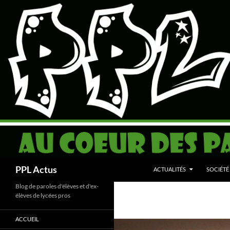
Aller
au
contenu
Recherche
PPL Actus
ACTUALITÉS
SOCIÉTÉ
Blog de paroles d'élèves et d'ex-
élèves de lycées pros
ACCUEIL