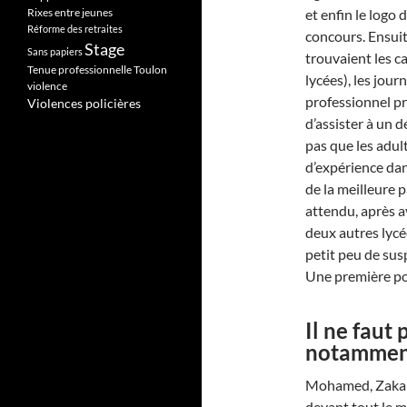
Rixes entre jeunes
et enfin le logo
Réforme des retraites
concours. Ensuit
Stage
Sans papiers
trouvaient les c
Tenue professionnelle
Toulon
lycées), les journ
violence
professionnel pr
Violences policières
d’assister à un 
pas que les adu
d’expérience dans
de la meilleure 
attendu, après av
deux autres lycé
petit peu de susp
Une première pou
Il ne faut 
notamment 
Mohamed, Zakari
devant tout le 