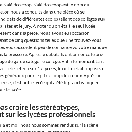
 de Kaléido’scoop. Kaléido’scoop est le nom du
e, on nous a conduits dans une pièce où se
andidats de différentes écoles (allant des collèges aux
alistes et le jury. A noter qu’on était le seul lycée
ésent dans la pièce. Nous avons eu l’occasion
débat de cinq questions telles que « ne trouvez-vous
ltes vous accordent peu de confiance vu votre manque
 la presse ? ». Après le débat, ils ont annoncé le prix
page de garde catégorie collège. Enfin le moment tant
oir été retenu sur 17 lycées, le nôtre était opposé à
es généraux pour le prix « coup de cœur ». Après un
ense, c’est notre lycée qui a été le grand vainqueur.
r le lycée.
pas croire les stéréotypes,
sur les lycées professionnels
a et moi, nous nous sommes rendus sur la scène
monde. Nous avons reçu un tonnerre