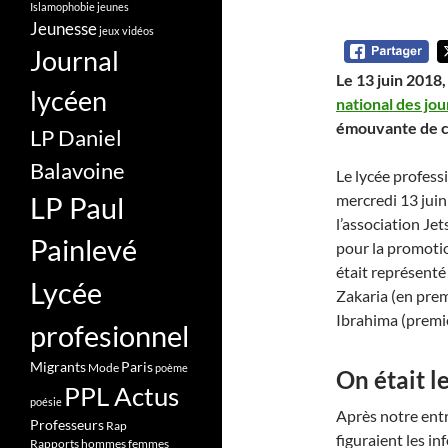
Islamophobie
jeunes
Jeunesse
jeux vidéos
Journal
Le 13 juin 2018
lycéen
national des jo
émouvante de cet
LP Daniel
Balavoine
Le lycée professi
mercredi 13 jui
LP Paul
l’association Jet
Painlevé
pour la promotion
était représenté
Lycée
Zakaria (en pre
Ibrahima (premiè
profesionnel
Migrants
Paris
Mode
poème
On était l
PPL Actus
poésie
Après notre entr
Professeurs
Rap
figuraient les i
Rapports hommes femmes