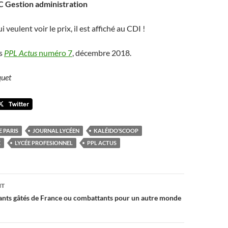
C Gestion administration
 veulent voir le prix, il est affiché au CDI !
ns
PPL Actus
numéro 7
, décembre 2018.
quet
E PARIS
JOURNAL LYCÉEN
KALÉIDO’SCOOP
É
LYCÉE PROFESIONNEL
PPL ACTUS
on
NT
nfants gâtés de France ou combattants pour un autre monde