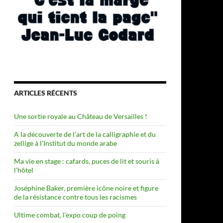
ARTICLES RÉCENTS
Une sortie royale au Château de Versailles !
A la découverte de l’art de la calligraphie et du
zellige à l’Institut du monde arabe
Ma vie en stage : cafards, puces de lit et souris à
l’hôtel
Joséphine Baker, première icône noire et figure
de la résistance contre tous les racismes
Ultime combat, l’expo coup de poing