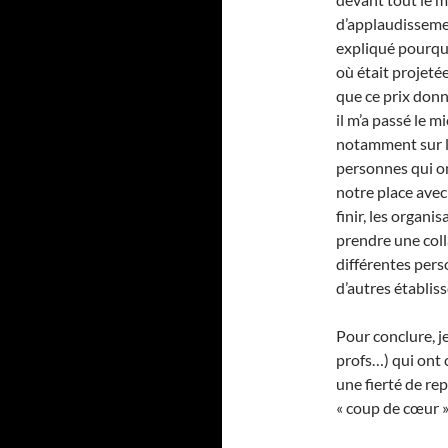
d’applaudisseme
expliqué pourquoi
où était projeté
que ce prix donn
il m’a passé le mi
notamment sur le
personnes qui o
notre place avec
finir, les organ
prendre une coll
différentes pers
d’autres établis
Pour conclure, je
profs…) qui ont c
une fierté de rep
« coup de cœur »