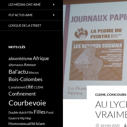
LES MÉDIAS ONT AIMÉ
PLP ACTUS AIME
LEXIQUE DE LA STREET
MOTS CLÉS
Afrique
absentéisme
Amour
alternance
Bal'actu
blocus
Bois-Colombes
cité
Canalstreet
CLEMI
Confinement
CLEMI, CONCOURS 
Courbevoie
AU LYC
VRAIME
Filles
Foot
Double dutch
Fille
Guerre
Hip Hop
Homosexualité
Islam
18 MAI 2020