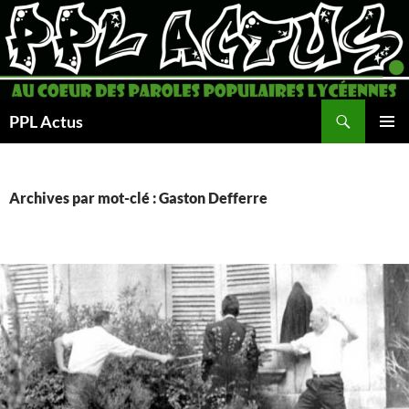
Aller
au
contenu
Recherche
PPL Actus
MENU
PRINCI
Archives par mot-clé : Gaston Defferre