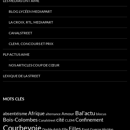
LES MÉDIAS ONT AIMÉ
BLOG LYCÉEN MEDIAPART
LA CROIX, RTL, MEDIAPART
CANALSTREET
CLEMI, CONCOURS ET PRIX
PLP ACTUS AIME
NOS ARTICLES COUP DE CŒUR
LEXIQUE DE LA STREET
MOTS CLÉS
Bal'actu
Afrique
absentéisme
Amour
blocus
alternance
Bois-Colombes
cité
Confinement
Canalstreet
CLEMI
Courbevoie
Filles
Foot
Guerre
Double dutch
Fille
Hip Hop