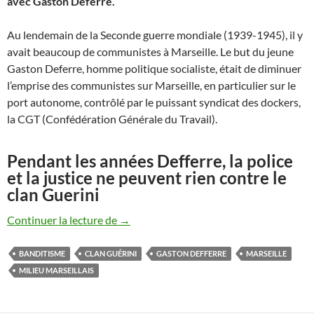
avec Gaston Deferre.
Au lendemain de la Seconde guerre mondiale (1939-1945), il y
avait beaucoup de communistes à Marseille. Le but du jeune
Gaston Deferre, homme politique socialiste, était de diminuer
l’emprise des communistes sur Marseille, en particulier sur le
port autonome, contrôlé par le puissant syndicat des dockers,
la CGT (Confédération Générale du Travail).
Pendant les années Defferre, la police
et la justice ne peuvent rien contre le
clan Guerini
Gaston DeFferre, le maire de Marseille qu
Continuer la lecture de
→
BANDITISME
CLAN GUÉRINI
GASTON DEFFERRE
MARSEILLE
MILIEU MARSEILLAIS