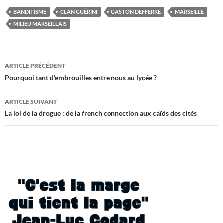
BANDITISME
CLAN GUÉRINI
GASTON DEFFERRE
MARSEILLE
MILIEU MARSEILLAIS
Navigation
ARTICLE PRÉCÉDENT
des
Pourquoi tant d’embrouilles entre nous au lycée ?
articles
ARTICLE SUIVANT
La loi de la drogue : de la french connection aux caïds des cités