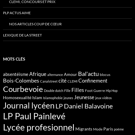
CLEMI, CONCOURS ET PRIX
PLP ACTUS AIME
NOS ARTICLES COUP DE CŒUR
LEXIQUE DE LA STREET
MOTS CLÉS
Bal'actu
Afrique
absentéisme
Amour
blocus
alternance
Bois-Colombes
cité
Confinement
Canalstreet
CLEMI
Courbevoie
Filles
Foot
Guerre
Double dutch
Fille
Hip Hop
Jeunesse
Homosexualité
Islam
Islamophobie
jeunes
jeux vidéos
Journal lycéen
LP Daniel Balavoine
LP Paul Painlevé
Lycée profesionnel
Migrants
Paris
Mode
poème