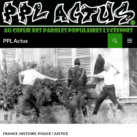
Aller
au
contenu
Recherche
PPL Actus
MENU
PRINCI
FRANCE
,
HISTOIRE
,
POLICE / JUSTICE