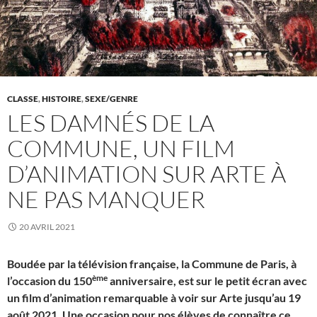
CLASSE
,
HISTOIRE
,
SEXE/GENRE
LES DAMNÉS DE LA
COMMUNE, UN FILM
D’ANIMATION SUR ARTE À
NE PAS MANQUER
20 AVRIL 2021
Boudée par la télévision française, la Commune de Paris, à
ème
l’occasion du 150
anniversaire, est sur le petit écran avec
un film d’animation remarquable à voir sur Arte jusqu’au 19
août 2021. Une occasion pour nos élèves de connaître ce