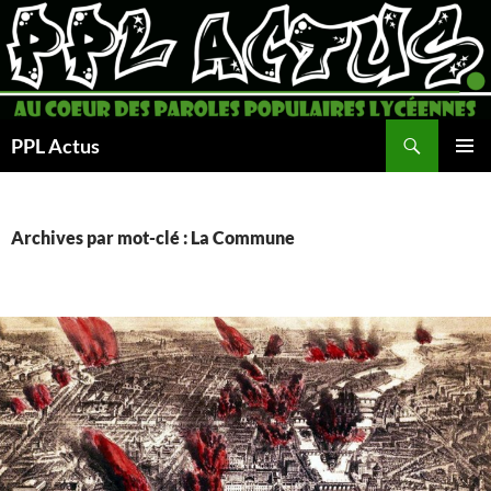
Aller
au
contenu
Recherche
PPL Actus
MENU
PRINCI
Archives par mot-clé : La Commune