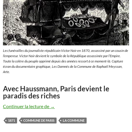
Les funérailles du journaliste républicain Victor Noir en 1870, assassiné par un cousin de
l’empereur. Victor Noir devient le symbole de la République assassinée par l’Empire.
Toute la colère du peuple opprimé depuis des années ressort à ce moment-là. Capture
écran du documentaire graphique, Les Damnés de la Commune de Raphaël Meyssan,
Arte.
Avec Haussmann, Paris devient le
paradis des riches
Les damnés de la Commune, un film d’an
Continuer la lecture de
→
1871
COMMUNE DE PARIS
LA COMMUNE