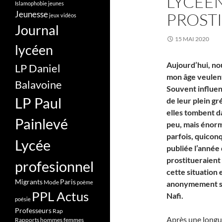
LYCÉEN
Islamophobie
jeunes
Jeunesse
PROST
jeux vidéos
Journal
15 MAI 2020
lycéen
Aujourd’hui, nou
LP Daniel
mon âge veulen
Balavoine
Souvent influe
LP Paul
de leur plein g
elles tombent da
Painlevé
peu, mais énorm
parfois, quiconq
Lycée
publiée l’année
prostitueraient
profesionnel
cette situation 
Migrants
Paris
Mode
poème
anonymement sur
PPL Actus
Nafi.
poésie
Professeurs
Rap
Après une longue
Rapports hommes femmes