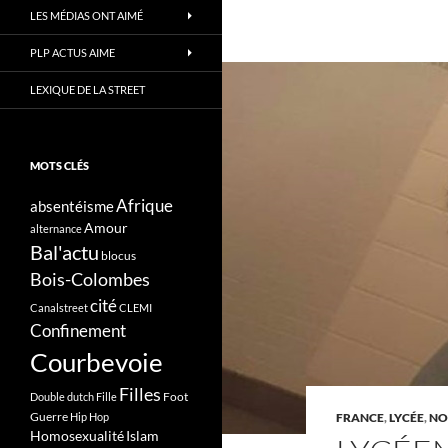
LES MÉDIAS ONT AIMÉ
PLP ACTUS AIME
LEXIQUE DE LA STREET
MOTS CLÉS
Afrique
absentéisme
Amour
alternance
Bal'actu
blocus
Bois-Colombes
cité
Canalstreet
CLEMI
Confinement
Courbevoie
Filles
Foot
Double dutch
Fille
Guerre
Hip Hop
FRANCE
,
LYCÉE
,
NO
Homosexualité
Islam