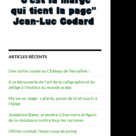
ARTICLES RÉCENTS
Une sortie royale au Château de Versailles !
A la découverte de l’art de la calligraphie et du
zellige à l’Institut du monde arabe
Ma vie en stage : cafards, puces de lit et souris à
l’hôtel
Joséphine Baker, première icône noire et figure
de la résistance contre tous les racismes
Ultime combat, l’expo coup de poing