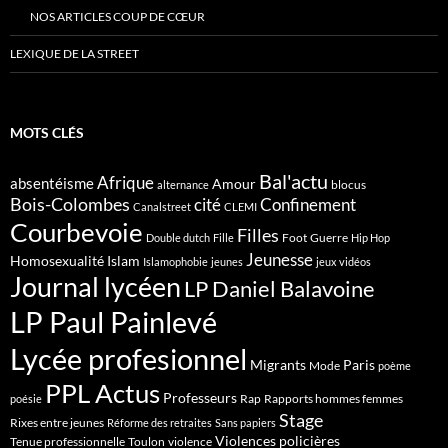
NOS ARTICLES COUP DE CŒUR
LEXIQUE DE LA STREET
MOTS CLÉS
Bal'actu
Afrique
absentéisme
Amour
blocus
alternance
Bois-Colombes
cité
Confinement
Canalstreet
CLEMI
Courbevoie
Filles
Foot
Guerre
Double dutch
Fille
Hip Hop
Jeunesse
Homosexualité
Islam
Islamophobie
jeunes
jeux vidéos
Journal lycéen
LP Daniel Balavoine
LP Paul Painlevé
Lycée profesionnel
Migrants
Paris
Mode
poème
PPL Actus
Professeurs
Rap
Rapports hommes femmes
poésie
Stage
Rixes entre jeunes
Réforme des retraites
Sans papiers
Violences policières
Tenue professionnelle
Toulon
violence