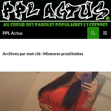
Aller
au
contenu
Recherche
PPL Actus
MENU
PRINCI
Archives par mot-clé : Mineures prostitutées