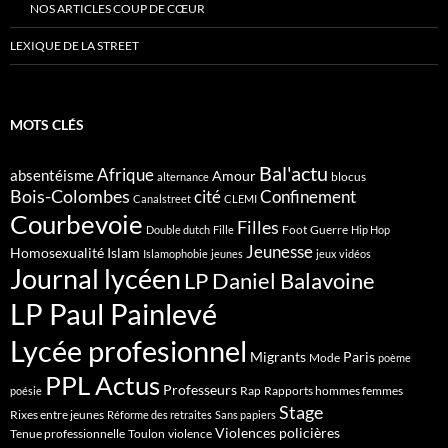
NOS ARTICLES COUP DE CŒUR
LEXIQUE DE LA STREET
MOTS CLÉS
Bal'actu
Afrique
absentéisme
Amour
blocus
alternance
Bois-Colombes
cité
Confinement
Canalstreet
CLEMI
Courbevoie
Filles
Foot
Guerre
Double dutch
Fille
Hip Hop
Jeunesse
Homosexualité
Islam
Islamophobie
jeunes
jeux vidéos
Journal lycéen
LP Daniel Balavoine
LP Paul Painlevé
Lycée profesionnel
Migrants
Paris
Mode
poème
PPL Actus
Professeurs
Rap
Rapports hommes femmes
poésie
Stage
Rixes entre jeunes
Réforme des retraites
Sans papiers
Violences policières
Tenue professionnelle
Toulon
violence