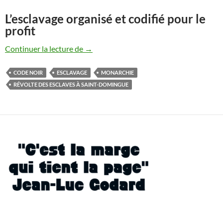
L’esclavage organisé et codifié pour le
profit
La royauté et l’esclavage
Continuer la lecture de
→
CODE NOIR
ESCLAVAGE
MONARCHIE
RÉVOLTE DES ESCLAVES À SAINT-DOMINGUE