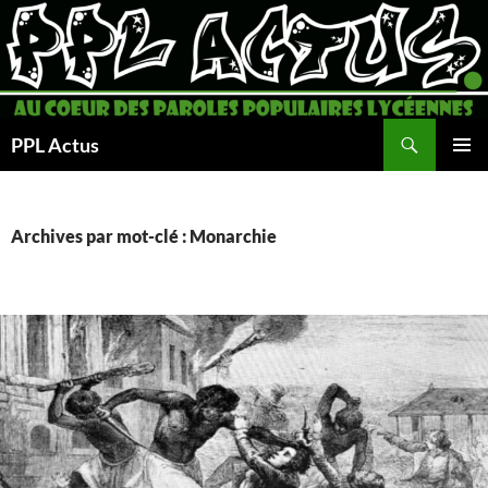
Aller
au
contenu
Recherche
PPL Actus
MENU
PRINCI
Archives par mot-clé : Monarchie