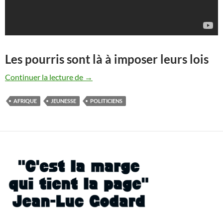
Les pourris sont là à imposer leurs lois
J’aime pas la politique, je suis pas un lead
Continuer la lecture de
→
AFRIQUE
JEUNESSE
POLITICIENS