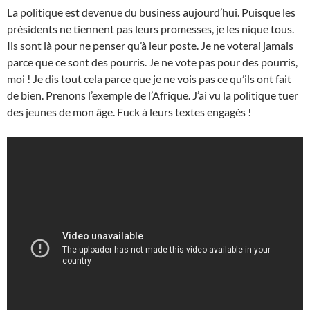
La politique est devenue du business aujourd’hui. Puisque les
présidents ne tiennent pas leurs promesses, je les nique tous.
Ils sont là pour ne penser qu’à leur poste. Je ne voterai jamais
parce que ce sont des pourris. Je ne vote pas pour des pourris,
moi ! Je dis tout cela parce que je ne vois pas ce qu’ils ont fait
de bien. Prenons l’exemple de l’Afrique. J’ai vu la politique tuer
des jeunes de mon âge. Fuck à leurs textes engagés !