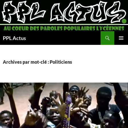
Aller
au
contenu
Recherche
PPL Actus
MENU
PRINCI
Archives par mot-clé : Politiciens