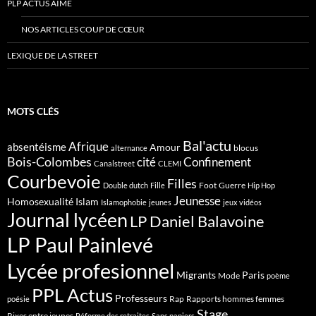
PLP ACTUS AIME
NOS ARTICLES COUP DE CŒUR
LEXIQUE DE LA STREET
MOTS CLÉS
Bal'actu
Afrique
absentéisme
Amour
blocus
alternance
Bois-Colombes
cité
Confinement
Canalstreet
CLEMI
Courbevoie
Filles
Foot
Guerre
Double dutch
Fille
Hip Hop
Jeunesse
Homosexualité
Islam
Islamophobie
jeunes
jeux vidéos
Journal lycéen
LP Daniel Balavoine
LP Paul Painlevé
Lycée profesionnel
Migrants
Paris
Mode
poème
PPL Actus
Professeurs
Rap
Rapports hommes femmes
poésie
Stage
Rixes entre jeunes
Réforme des retraites
Sans papiers