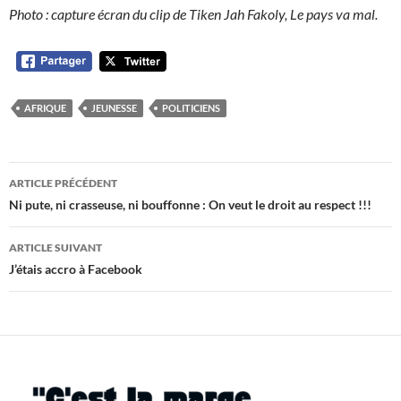
Photo : capture écran du clip de Tiken Jah Fakoly, Le pays va mal.
AFRIQUE
JEUNESSE
POLITICIENS
Navigation
ARTICLE PRÉCÉDENT
des
Ni pute, ni crasseuse, ni bouffonne : On veut le droit au respect !!!
articles
ARTICLE SUIVANT
J’étais accro à Facebook