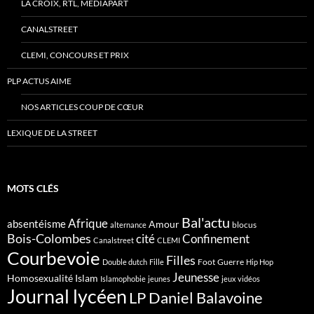
LA CROIX, RTL, MEDIAPART
CANALSTREET
CLEMI, CONCOURS ET PRIX
PLP ACTUS AIME
NOS ARTICLES COUP DE CŒUR
LEXIQUE DE LA STREET
MOTS CLÉS
Bal'actu
Afrique
absentéisme
Amour
blocus
alternance
Bois-Colombes
cité
Confinement
Canalstreet
CLEMI
Courbevoie
Filles
Foot
Guerre
Double dutch
Fille
Hip Hop
Jeunesse
Homosexualité
Islam
Islamophobie
jeunes
jeux vidéos
Journal lycéen
LP Daniel Balavoine