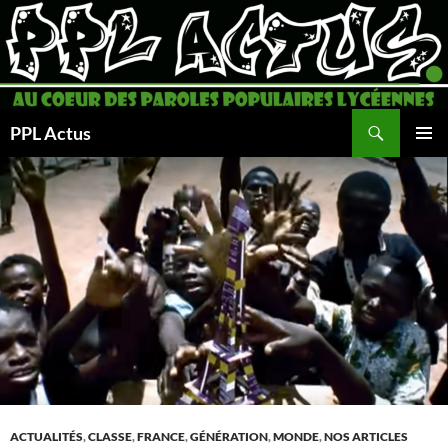
Aller
au
contenu
Recherche
PPL Actus
MENU
PRINCI
ACTUALITÉS
,
CLASSE
,
FRANCE
,
GÉNÉRATION
,
MONDE
,
NOS ARTICLES