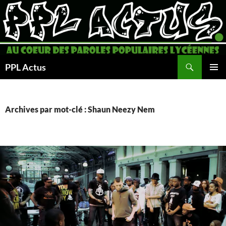
Aller
au
contenu
Recherche
PPL Actus
MENU
PRINCI
Archives par mot-clé : Shaun Neezy Nem