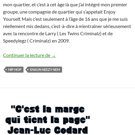
mon quartier, et c’est à cet âge là que j’ai intégré mon premier
groupe, une compagnie de quartier qui s’appelait Enjoy
Yourself. Mais c’est seulement à l’âge de 16 ans que je me suis
réellement mis dedans, c’est-à-dire à m’entraîner sérieusement
avec la rencontre de Larry ( Les Twins Criminalz) et de
Speedylegz ( Criminalz) en 2009.
Shaun Neezy Nem : « Le hip-hop a vraime
Continuer la lecture de
→
HIP HOP
SHAUN NEEZY NEM