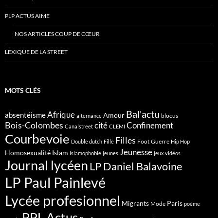
PLP ACTUS AIME
NOS ARTICLES COUP DE CŒUR
LEXIQUE DE LA STREET
MOTS CLÉS
Bal'actu
Afrique
absentéisme
Amour
blocus
alternance
Bois-Colombes
cité
Confinement
Canalstreet
CLEMI
Courbevoie
Filles
Foot
Guerre
Double dutch
Fille
Hip Hop
Jeunesse
Homosexualité
Islam
Islamophobie
jeunes
jeux vidéos
Journal lycéen
LP Daniel Balavoine
LP Paul Painlevé
Lycée profesionnel
Migrants
Paris
Mode
poème
PPL Actus