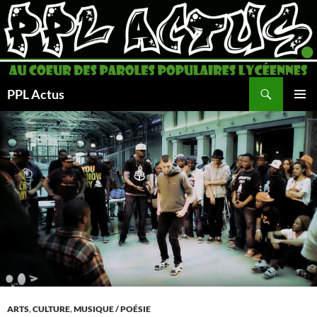
Aller
au
contenu
Recherche
PPL Actus
MENU
PRINCI
ARTS
,
CULTURE
,
MUSIQUE / POÉSIE