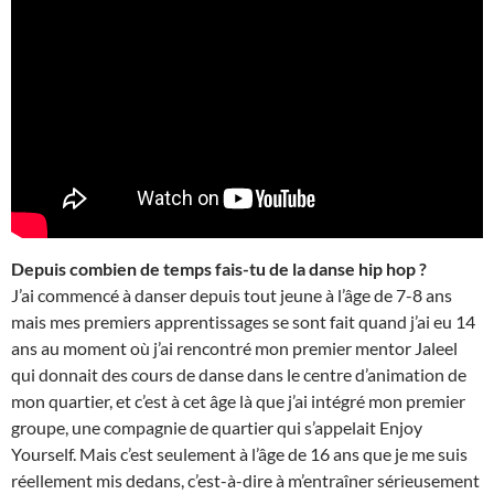
Depuis combien de temps fais-tu de la danse hip hop ?
J’ai commencé à danser depuis tout jeune à l’âge de 7-8 ans
mais mes premiers apprentissages se sont fait quand j’ai eu 14
ans au moment où j’ai rencontré mon premier mentor Jaleel
qui donnait des cours de danse dans le centre d’animation de
mon quartier, et c’est à cet âge là que j’ai intégré mon premier
groupe, une compagnie de quartier qui s’appelait Enjoy
Yourself. Mais c’est seulement à l’âge de 16 ans que je me suis
réellement mis dedans, c’est-à-dire à m’entraîner sérieusement