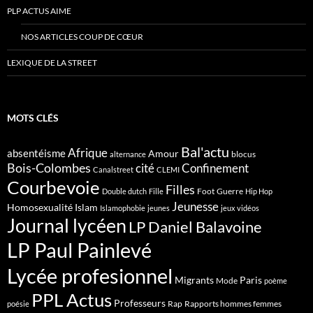
PLP ACTUS AIME
NOS ARTICLES COUP DE CŒUR
LEXIQUE DE LA STREET
MOTS CLÉS
Bal'actu
Afrique
absentéisme
Amour
blocus
alternance
Bois-Colombes
cité
Confinement
Canalstreet
CLEMI
Courbevoie
Filles
Foot
Guerre
Double dutch
Fille
Hip Hop
Jeunesse
Homosexualité
Islam
Islamophobie
jeunes
jeux vidéos
Journal lycéen
LP Daniel Balavoine
LP Paul Painlevé
Lycée profesionnel
Migrants
Paris
Mode
poème
PPL Actus
Professeurs
Rap
Rapports hommes femmes
poésie