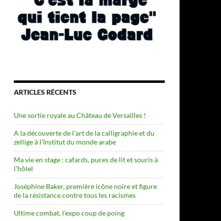
ARTICLES RÉCENTS
Une sortie royale au Château de Versailles !
A la découverte de l’art de la calligraphie et du
zellige à l’Institut du monde arabe
Ma vie en stage : cafards, puces de lit et souris à
l’hôtel
Joséphine Baker, première icône noire et figure
de la résistance contre tous les racismes
Ultime combat, l’expo coup de poing