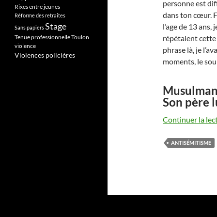
personne est dif
Rixes entre jeunes
dans ton cœur. Fa
Réforme des retraites
Stage
l’age de 13 ans,
Sans papiers
Tenue professionnelle
Toulon
répétaient cette
violence
phrase là, je l’
Violences policières
moments, le sour
Musulmane,
Son père l
Continuer la lec
ANTISÉMITISME