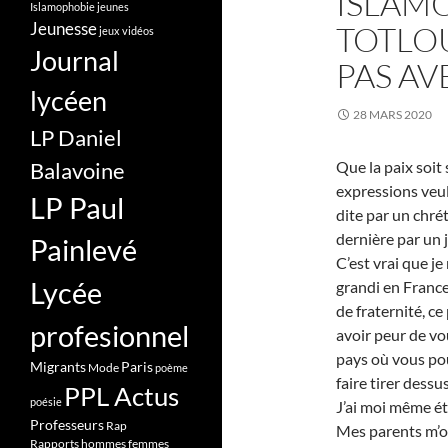
ISLAM
Islamophobie
jeunes
Jeunesse
TOTLOU
jeux vidéos
Journal
PAS AV
lycéen
28 MARS 2020
LP Daniel
Balavoine
Que la paix soit
expressions veul
LP Paul
dite par un chré
dernière par un j
Painlevé
C’est vrai que je
Lycée
grandi en France,
de fraternité, c
profesionnel
avoir peur de vou
pays où vous pou
Migrants
Paris
Mode
poème
faire tirer dessus
PPL Actus
poésie
J’ai moi même é
Professeurs
Rap
Mes parents m’on
Rapports hommes femmes