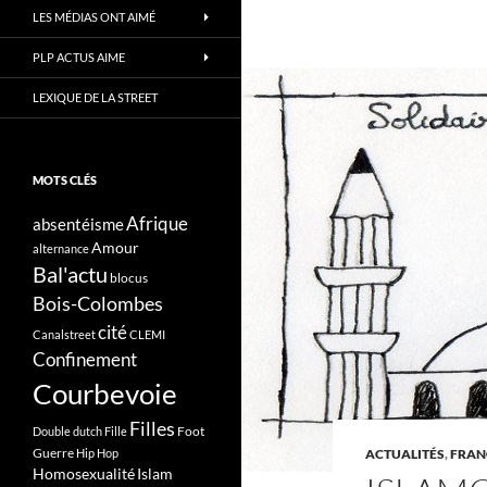
LES MÉDIAS ONT AIMÉ
PLP ACTUS AIME
LEXIQUE DE LA STREET
MOTS CLÉS
Afrique
absentéisme
Amour
alternance
Bal'actu
blocus
Bois-Colombes
cité
Canalstreet
CLEMI
Confinement
Courbevoie
Filles
Foot
Double dutch
Fille
Guerre
Hip Hop
ACTUALITÉS
,
FRAN
Homosexualité
Islam