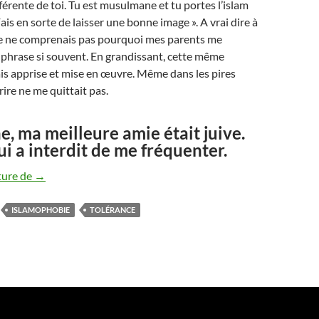
férente de toi. Tu est musulmane et tu portes l’islam
is en sorte de laisser une bonne image ». A vrai dire à
 je ne comprenais pas pourquoi mes parents me
 phrase si souvent. En grandissant, cette même
avais apprise et mise en œuvre. Même dans les pires
ire ne me quittait pas.
 ma meilleure amie était juive.
ui a interdit de me fréquenter.
Islamophobie après Totlouse : Ne vous laissez pas aveugler
ture de
→
ISLAMOPHOBIE
TOLÉRANCE