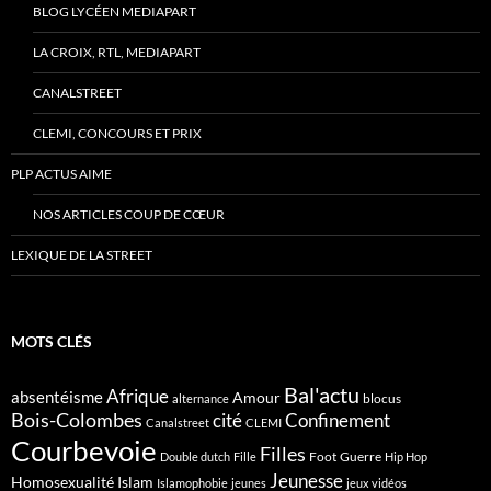
BLOG LYCÉEN MEDIAPART
LA CROIX, RTL, MEDIAPART
CANALSTREET
CLEMI, CONCOURS ET PRIX
PLP ACTUS AIME
NOS ARTICLES COUP DE CŒUR
LEXIQUE DE LA STREET
MOTS CLÉS
Bal'actu
Afrique
absentéisme
Amour
blocus
alternance
Bois-Colombes
cité
Confinement
Canalstreet
CLEMI
Courbevoie
Filles
Foot
Guerre
Double dutch
Fille
Hip Hop
Jeunesse
Homosexualité
Islam
Islamophobie
jeunes
jeux vidéos