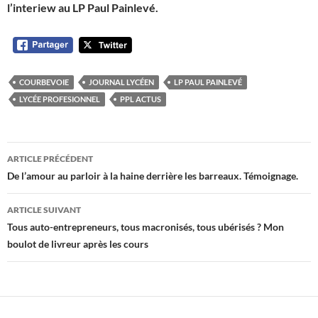
l’interiew au LP Paul Painlevé.
COURBEVOIE
JOURNAL LYCÉEN
LP PAUL PAINLEVÉ
LYCÉE PROFESIONNEL
PPL ACTUS
Navigation
ARTICLE PRÉCÉDENT
des
De l’amour au parloir à la haine derrière les barreaux. Témoignage.
articles
ARTICLE SUIVANT
Tous auto-entrepreneurs, tous macronisés, tous ubérisés ? Mon
boulot de livreur après les cours