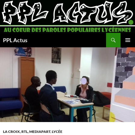
Aller
au
contenu
Recherche
PPL Actus
MENU
PRINCI
LA CROIX, RTL, MEDIAPART
,
LYCÉE