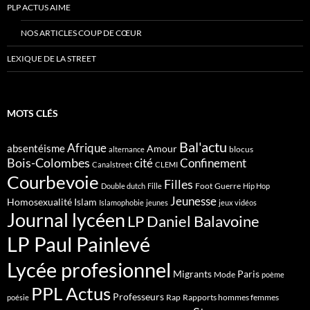
PLP ACTUS AIME
NOS ARTICLES COUP DE CŒUR
LEXIQUE DE LA STREET
MOTS CLÉS
Bal'actu
Afrique
absentéisme
Amour
blocus
alternance
Bois-Colombes
cité
Confinement
Canalstreet
CLEMI
Courbevoie
Filles
Foot
Guerre
Double dutch
Fille
Hip Hop
Jeunesse
Homosexualité
Islam
Islamophobie
jeunes
jeux vidéos
Journal lycéen
LP Daniel Balavoine
LP Paul Painlevé
Lycée profesionnel
Migrants
Paris
Mode
poème
PPL Actus
Professeurs
Rap
Rapports hommes femmes
poésie