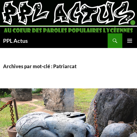
Aller
au
contenu
Recherche
PPL Actus
MENU
PRINCI
Archives par mot-clé : Patriarcat