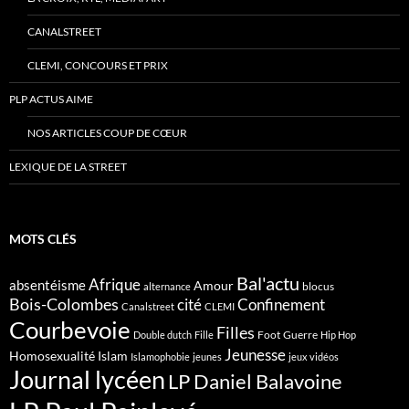
CANALSTREET
CLEMI, CONCOURS ET PRIX
PLP ACTUS AIME
NOS ARTICLES COUP DE CŒUR
LEXIQUE DE LA STREET
MOTS CLÉS
Bal'actu
Afrique
absentéisme
Amour
blocus
alternance
Bois-Colombes
cité
Confinement
Canalstreet
CLEMI
Courbevoie
Filles
Foot
Guerre
Double dutch
Fille
Hip Hop
Jeunesse
Homosexualité
Islam
Islamophobie
jeunes
jeux vidéos
Journal lycéen
LP Daniel Balavoine