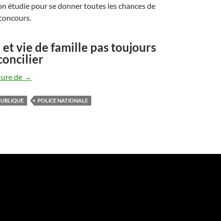
on étudie pour se donner toutes les chances de
 concours.
et vie de famille pas toujours
concilier
Tout savoir sur les cadets de la République
ture de
→
PUBLIQUE
POLICE NATIONALE