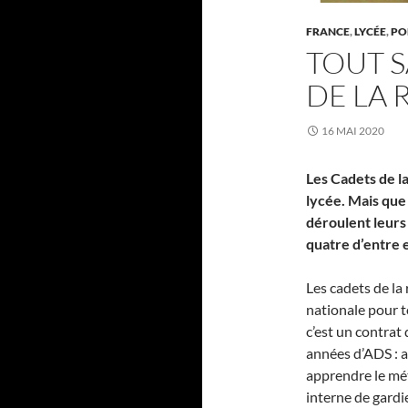
FRANCE
,
LYCÉE
,
POL
TOUT S
DE LA 
16 MAI 2020
Les Cadets de la
lycée. Mais que
déroulent leurs
quatre d’entre
Les cadets de la
nationale pour 
c’est un contrat 
années d’ADS : a
apprendre le mét
interne de gardi