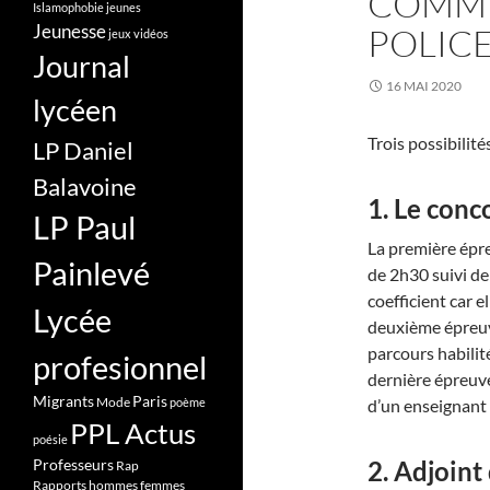
COMME
Islamophobie
jeunes
Jeunesse
POLICE
jeux vidéos
Journal
16 MAI 2020
lycéen
Trois possibilités
LP Daniel
Balavoine
1. Le conc
LP Paul
La première épre
Painlevé
de 2h30 suivi d
coefficient car el
Lycée
deuxième épreuv
parcours habilité
profesionnel
dernière épreuve
Migrants
Paris
Mode
poème
d’un enseignant 
PPL Actus
poésie
Professeurs
2. Adjoint
Rap
Rapports hommes femmes