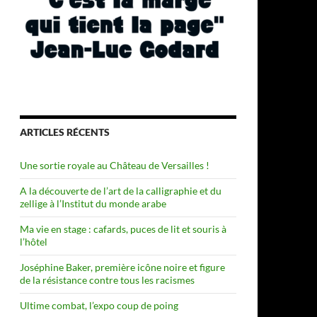
ARTICLES RÉCENTS
Une sortie royale au Château de Versailles !
A la découverte de l’art de la calligraphie et du
zellige à l’Institut du monde arabe
Ma vie en stage : cafards, puces de lit et souris à
l’hôtel
Joséphine Baker, première icône noire et figure
de la résistance contre tous les racismes
Ultime combat, l’expo coup de poing