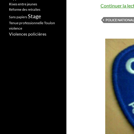
Rixes entre jeunes
Continuer la lec
Réforme des retraites
Stage
Sans papiers
POLICE NATIONA
Tenue professionnelle
Toulon
violence
Violences policières