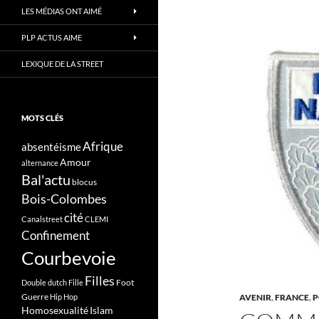
LES MÉDIAS ONT AIMÉ
PLP ACTUS AIME
LEXIQUE DE LA STREET
MOTS CLÉS
Afrique
absentéisme
Amour
alternance
Bal'actu
blocus
Bois-Colombes
cité
Canalstreet
CLEMI
Confinement
Courbevoie
Filles
Foot
Double dutch
Fille
Guerre
Hip Hop
AVENIR
,
FRANCE
,
P
Homosexualité
Islam