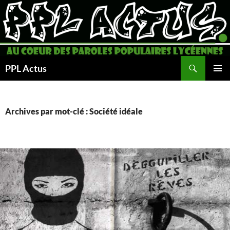
Aller
au
contenu
Recherche
PPL Actus
MENU
PRINCI
Archives par mot-clé : Société idéale