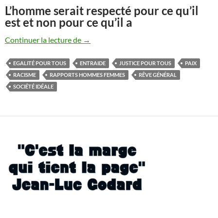
L’homme serait respecté pour ce qu’il
est et non pour ce qu’il a
Notre société idéale, ce serait…
Continuer la lecture de
→
EGALITÉ POUR TOUS
ENTRAIDE
JUSTICE POUR TOUS
PAIX
RACISME
RAPPORTS HOMMES FEMMES
RÊVE GÉNÉRAL
SOCIÉTÉ IDÉALE