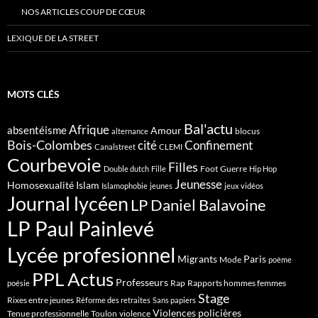
NOS ARTICLES COUP DE CŒUR
LEXIQUE DE LA STREET
MOTS CLÉS
Bal'actu
Afrique
absentéisme
Amour
blocus
alternance
Bois-Colombes
cité
Confinement
Canalstreet
CLEMI
Courbevoie
Filles
Foot
Guerre
Double dutch
Fille
Hip Hop
Jeunesse
Homosexualité
Islam
Islamophobie
jeunes
jeux vidéos
Journal lycéen
LP Daniel Balavoine
LP Paul Painlevé
Lycée profesionnel
Migrants
Paris
Mode
poème
PPL Actus
Professeurs
Rap
Rapports hommes femmes
poésie
Stage
Rixes entre jeunes
Réforme des retraites
Sans papiers
Violences policières
Tenue professionnelle
Toulon
violence