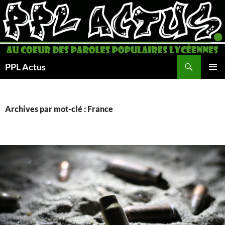
Aller
au
contenu
Recherche
PPL Actus
MENU
PRINCI
Archives par mot-clé : France