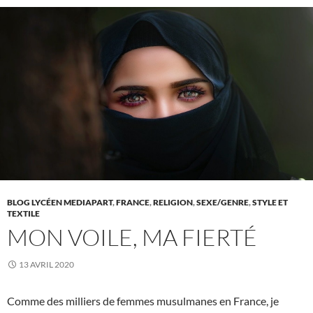
BLOG LYCÉEN MEDIAPART
,
FRANCE
,
RELIGION
,
SEXE/GENRE
,
STYLE ET
TEXTILE
MON VOILE, MA FIERTÉ
13 AVRIL 2020
Comme des milliers de femmes musulmanes en France, je