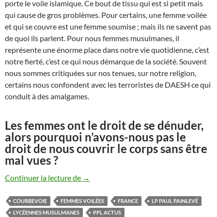
porte le voile islamique. Ce bout de tissu qui est si petit mais
qui cause de gros problèmes. Pour certains, une femme voilée
et qui se couvre est une femme soumise ; mais ils ne savent pas
de quoi ils parlent. Pour nous femmes musulmanes, il
représente une énorme place dans notre vie quotidienne, c’est
notre fierté, c’est ce qui nous démarque de la société. Souvent
nous sommes critiquées sur nos tenues, sur notre religion,
certains nous confondent avec les terroristes de DAESH ce qui
conduit à des amalgames.
Les femmes ont le droit de se dénuder,
alors pourquoi n’avons-nous pas le
droit de nous couvrir le corps sans être
mal vues ?
Mon voile, ma fierté
Continuer la lecture de
→
COURBEVOIE
FEMMES VOILÉES
FRANCE
LP PAUL PAINLEVÉ
LYCÉENNES MUSULMANES
PPL ACTUS