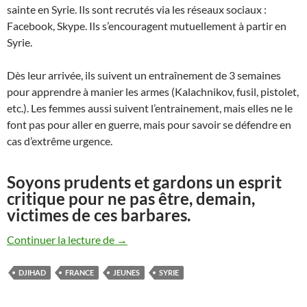
sainte en Syrie. Ils sont recrutés via les réseaux sociaux :
Facebook, Skype. Ils s’encouragent mutuellement à partir en
Syrie.
Dès leur arrivée, ils suivent un entraînement de 3 semaines
pour apprendre à manier les armes (Kalachnikov, fusil, pistolet,
etc.). Les femmes aussi suivent l’entrainement, mais elles ne le
font pas pour aller en guerre, mais pour savoir se défendre en
cas d’extrême urgence.
Soyons prudents et gardons un esprit
critique pour ne pas être, demain,
victimes de ces barbares.
Des jeunes Français partent pour le djiha
Continuer la lecture de
→
DJIHAD
FRANCE
JEUNES
SYRIE